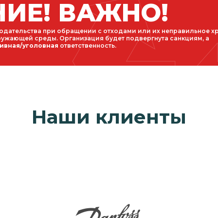
ИЕ! ВАЖНО!
дательства при обращении с отходами или их неправильное х
ружающей среды. Организация будет подвергнута санкциям, а
ивная/уголовная
ответственность.
Наши клиенты