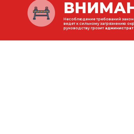
ВНИМАН
Несоблюдение требований законо
ведет к сильному загрязнению ок
руководству грозит
администрат